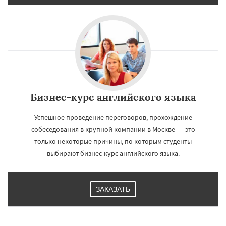
регионам
Апрелевка
Москва
Балашиха
Белоозерск
Бронницы
Верея
Видное
Волоколамск
Воскресенск
Высоковск
Голицыно
Дедовск
Дзержинск
Дмитров
Долгопрудный
Домодедово
Дрезна
Дубна
Егорьевск
Жуковский
Зарайск
Даю согласие на обработку персональных данных
Звенигород
Ивантеевка
Истра
Кашира
Бизнес-курс английского языка
Клин
Коломна
Королев
Котельники
Красноармейск
Красногорск
Успешное проведение переговоров, прохождение
Краснозаводск
Краснознаменск
собеседования в крупной компании в Москве — это
Кубинка
Куровское
Ликино-Дулево
Лобня
Лосино-Петровский
Луховицы
только некоторые причины, по которым студенты
Лыткарино
выбирают бизнес-курс английского языка.
ЗАКАЗАТЬ