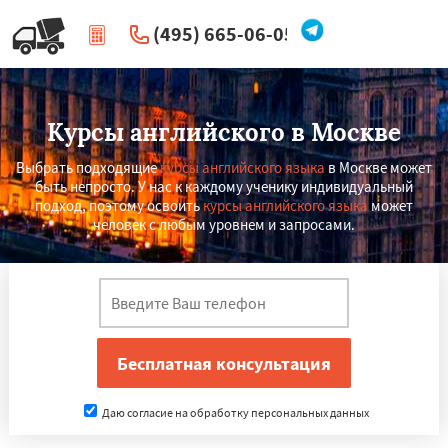
(495) 665-06-05
|
Перезвоните мне
Курсы английского в Москве
Выбрать подходящие
курсы английского языка
в Москве может
быть непросто. У нас к каждому ученику индивидуальный
подход, поэтому освоить
курсы английского языка
может
человек с любым уровнем и запросами.
Даю согласие на обработку персональных данных